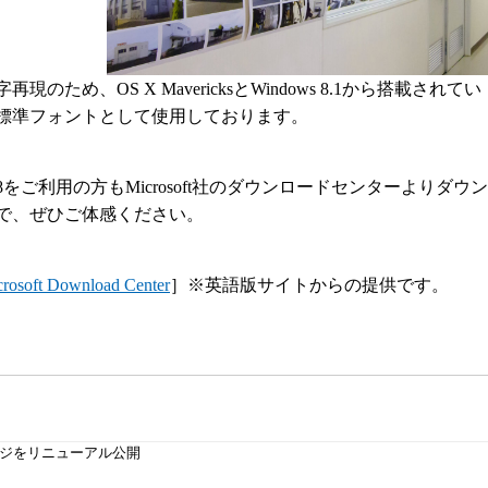
め、OS X MavericksとWindows 8.1から搭載されてい
標準フォントとして使用しております。
ows 8をご利用の方もMicrosoft社のダウンロードセンターよりダウン
で、ぜひご体感ください。
crosoft Download Center
］※英語版サイトからの提供です。
動画によるクロスメディア
電子ブックのWEB活用
動画の分かりやすさをプラスし
印刷データから手軽にリッチ
た印刷物プロモーション
ンテンツを作成
ジをリニューアル公開