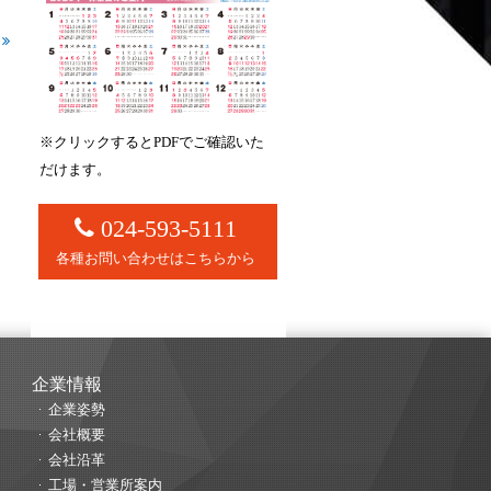
定
※クリックするとPDFでご確認いた
だけます。
024-593-5111
各種お問い合わせはこちらから
企業情報
企業姿勢
会社概要
会社沿革
工場・営業所案内