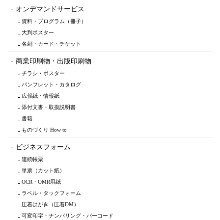
オンデマンドサービス
資料・プログラム（冊子）
大判ポスター
名刺・カード・チケット
商業印刷物・出版印刷物
チラシ・ポスター
パンフレット・カタログ
広報紙・情報紙
添付文書・取扱説明書
書籍
ものづくり How to
ビジネスフォーム
連続帳票
単票（カット紙）
OCR・OMR用紙
ラベル・タックフォーム
圧着はがき（圧着DM）
可変印字・ナンバリング・バーコード