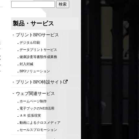
製品・サービス
プリントBPOサービス
帳
デジタル印刷
す
データプリントサービス
宛
健康診査等書類作成業務
封入封緘
そ
BPOソリューション
可
プリントBPO特設サイト
ウェブ関連サービス
ホームページ制作
電子ブックのWEB活用
ＡＲ 拡張現実
動画によるクロスメディア
セールスプロモーション