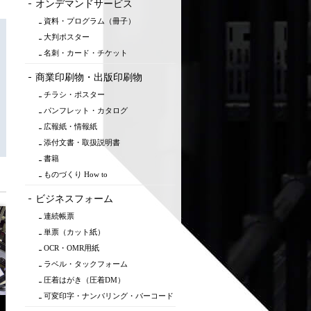
オンデマンドサービス
資料・プログラム（冊子）
大判ポスター
名刺・カード・チケット
商業印刷物・出版印刷物
チラシ・ポスター
パンフレット・カタログ
広報紙・情報紙
添付文書・取扱説明書
書籍
ものづくり How to
ビジネスフォーム
連続帳票
単票（カット紙）
OCR・OMR用紙
ラベル・タックフォーム
圧着はがき（圧着DM）
可変印字・ナンバリング・バーコード
連続帳票
ビジネスフォーム検査体制
ターゲット