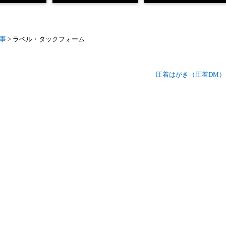
事
>
ラベル・タックフォーム
圧着はがき（圧着DM
動画によるクロスメディア
電子ブックのWEB活用