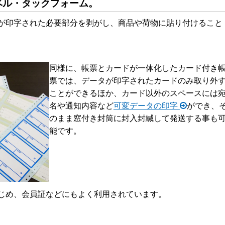
ベル・タックフォーム。
が印字された必要部分を剥がし、商品や荷物に貼り付けること
同様に、帳票とカードが一体化したカード付き
票では、データが印字されたカードのみ取り外
ことができるほか、カード以外のスペースには
名や通知内容など
可変データの印字
ができ、
のまま窓付き封筒に封入封緘して発送する事も
能です。
じめ、会員証などにもよく利用されています。