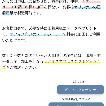
からの出力様式に合わせた、
帳票設計
、
印刷
、
ドライシー
ラー（圧着用の糊）加工
を行ない、お客様
オリジナルの圧
着用紙
が製造可能です。
お客様自身で、必要な時に圧着用紙にデータをプリント
し、
オフィス向けのメールシーラー
で封書に加工しご利用
いただけます。
数千部～数万部のといった大量印字の場合には、印刷＋デ
ータ印字、加工を行なう
ビジネスプロセスアウトソーシン
グ
もご検討ください。
詳しくは…
ビジネスフォーム
＼関連製品はコチラ／