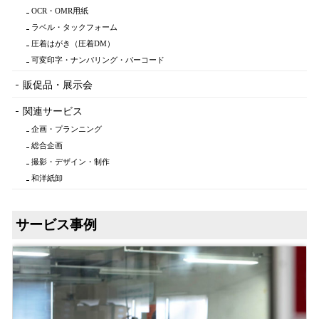
OCR・OMR用紙
ラベル・タックフォーム
圧着はがき（圧着DM）
可変印字・ナンバリング・バーコード
販促品・展示会
関連サービス
企画・プランニング
総合企画
撮影・デザイン・制作
和洋紙卸
サービス事例