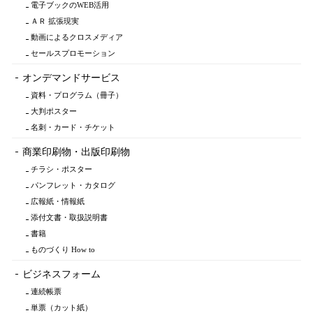
電子ブックのWEB活用
ＡＲ 拡張現実
動画によるクロスメディア
セールスプロモーション
オンデマンドサービス
資料・プログラム（冊子）
大判ポスター
名刺・カード・チケット
商業印刷物・出版印刷物
チラシ・ポスター
パンフレット・カタログ
広報紙・情報紙
添付文書・取扱説明書
書籍
ものづくり How to
ビジネスフォーム
連続帳票
単票（カット紙）